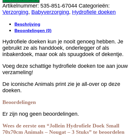
Doek
Artikelnummer:
535-851-67044
Categorieën:
Small
Verzorging
,
Babyverzorging
,
Hydrofiele doeken
70x70cm
Animals
Beschrijving
-
Beoordelingen (0)
Nougat
-
Hydrofiele doeken kun je nooit genoeg hebben. Je
3
gebruikt ze als handdoek, onderlegger of als
Stuks
inbakerdoek, maar ook als spuugdoek of dekentje.
aantal
Voeg deze schattige hydrofiele doeken toe aan jouw
verzameling!
De iconische Animals print zie je all-over op deze
doeken.
Beoordelingen
Er zijn nog geen beoordelingen.
Wees de eerste om “Jollein Hydrofiele Doek Small
70x70cm Animals – Nougat – 3 Stuks” te beoordelen