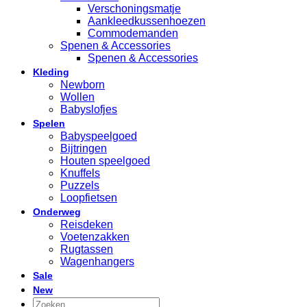
Verschoningsmatje
Aankleedkussenhoezen
Commodemanden
Spenen & Accessories
Spenen & Accessories
Kleding
Newborn
Wollen
Babyslofjes
Spelen
Babyspeelgoed
Bijtringen
Houten speelgoed
Knuffels
Puzzels
Loopfietsen
Onderweg
Reisdeken
Voetenzakken
Rugtassen
Wagenhangers
Sale
New
Zoeken