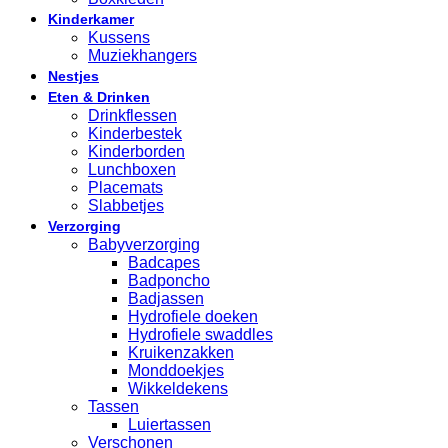
Kinderkamer
Kussens
Muziekhangers
Nestjes
Eten & Drinken
Drinkflessen
Kinderbestek
Kinderborden
Lunchboxen
Placemats
Slabbetjes
Verzorging
Babyverzorging
Badcapes
Badponcho
Badjassen
Hydrofiele doeken
Hydrofiele swaddles
Kruikenzakken
Monddoekjes
Wikkeldekens
Tassen
Luiertassen
Verschonen