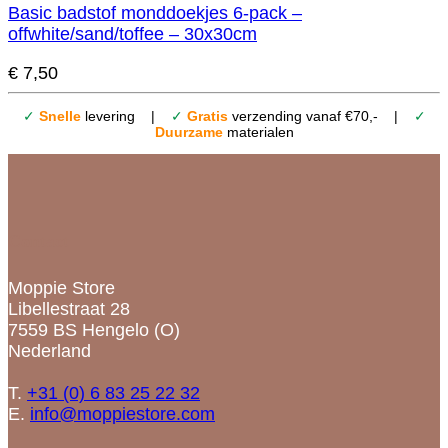
Basic badstof monddoekjes 6-pack –
offwhite/sand/toffee – 30x30cm
€
7,50
✓
Snelle
levering |
✓
Gratis
verzending vanaf €70,- |
✓
Duurzame
materialen
Contact
Moppie Store
Libellestraat 28
7559 BS Hengelo (O)
Nederland
T.
+31 (0) 6 83 25 22 32
E.
info@moppiestore.com