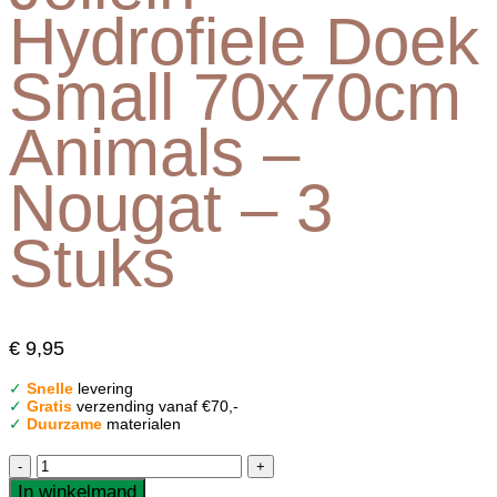
Hydrofiele Doek
Small 70x70cm
Animals –
Nougat – 3
Stuks
€
9,95
✓
Snelle
levering
✓
Gratis
verzending vanaf €70,-
✓
Duurzame
materialen
Jollein
Hydrofiele
In winkelmand