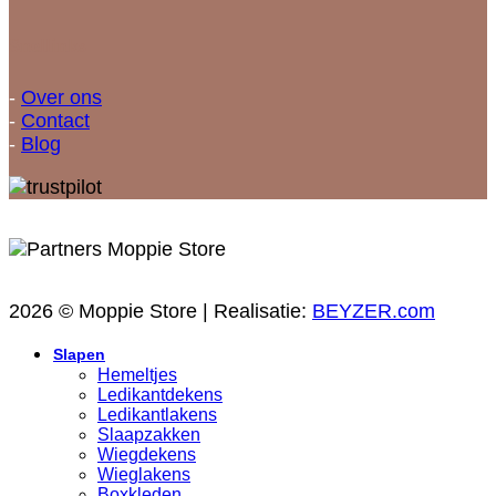
Snellinks
-
Over ons
-
Contact
-
Blog
2026 © Moppie Store | Realisatie:
BEYZER.com
Slapen
Hemeltjes
Ledikantdekens
Ledikantlakens
Slaapzakken
Wiegdekens
Wieglakens
Boxkleden