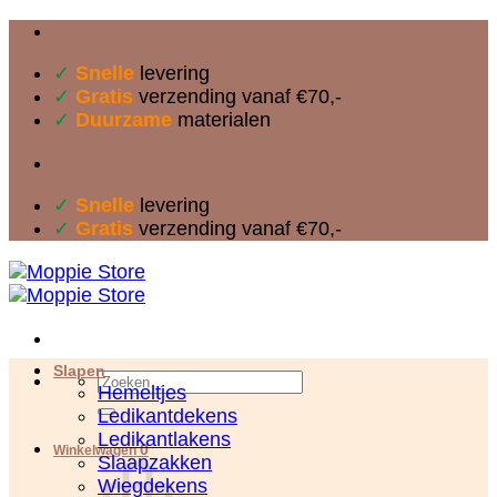
Ga
naar
✓
Snelle
levering
inhoud
✓
Gratis
verzending vanaf €70,-
✓
Duurzame
materialen
✓
Snelle
levering
✓
Gratis
verzending vanaf €70,-
Slapen
Zoeken
Hemeltjes
naar:
Ledikantdekens
Ledikantlakens
0
Winkelwagen
Slaapzakken
Wiegdekens