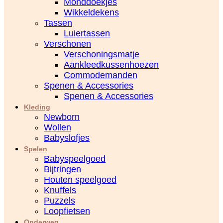
Monddoekjes
Wikkeldekens
Tassen
Luiertassen
Verschonen
Verschoningsmatje
Aankleedkussenhoezen
Commodemanden
Spenen & Accessories
Spenen & Accessories
Kleding
Newborn
Wollen
Babyslofjes
Spelen
Babyspeelgoed
Bijtringen
Houten speelgoed
Knuffels
Puzzels
Loopfietsen
Onderweg