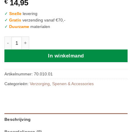
€
14,95
✓
Snelle
levering
✓
Gratis
verzending vanaf €70,-
✓
Duurzame
materialen
Mushie | Fopspeen Case Blush aantal
In winkelmand
Artikelnummer:
70.010.01
Categorieën:
Verzorging
,
Spenen & Accessories
Beschrijving
Beoordelingen (0)