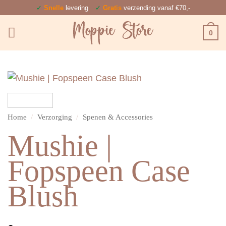
Ga
✓
Snelle
levering
✓
Gratis
verzending vanaf €70,-
naar
0
inhoud
Home
/
Verzorging
/
Spenen & Accessories
Mushie |
Fopspeen Case
Blush