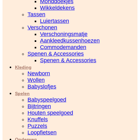
Monddoekjes
Wikkeldekens
Tassen
Luiertassen
Verschonen
Verschoningsmatje
Aankleedkussenhoezen
Commodemanden
Spenen & Accessories
Spenen & Accessories
Kleding
Newborn
Wollen
Babyslofjes
Spelen
Babyspeelgoed
Bijtringen
Houten speelgoed
Knuffels
Puzzels
Loopfietsen
Onderweg