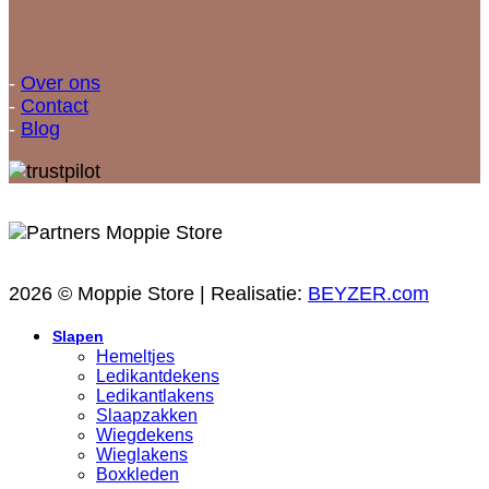
Snellinks
-
Over ons
-
Contact
-
Blog
2026 © Moppie Store | Realisatie:
BEYZER.com
Slapen
Hemeltjes
Ledikantdekens
Ledikantlakens
Slaapzakken
Wiegdekens
Wieglakens
Boxkleden