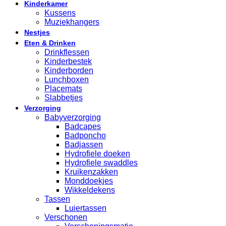
Kinderkamer
Kussens
Muziekhangers
Nestjes
Eten & Drinken
Drinkflessen
Kinderbestek
Kinderborden
Lunchboxen
Placemats
Slabbetjes
Verzorging
Babyverzorging
Badcapes
Badponcho
Badjassen
Hydrofiele doeken
Hydrofiele swaddles
Kruikenzakken
Monddoekjes
Wikkeldekens
Tassen
Luiertassen
Verschonen