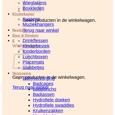
Wieglakens
Boxkleden
Kinderkamer
Kussens
Geen producten in de winkelwagen.
Muziekhangers
Terug naar winkel
Nestjes
Eten & Drinken
Drinkflessen
0
Winkelwagen
Kinderbestek
Kinderborden
Lunchboxen
Placemats
Slabbetjes
Verzorging
Geen producten in de winkelwagen.
Babyverzorging
Badcapes
Terug naar winkel
Badponcho
Badjassen
Hydrofiele doeken
Hydrofiele swaddles
Kruikenzakken