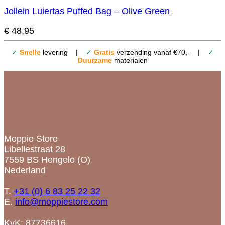
Jollein Luiertas Puffed Bag – Olive Green
€
48,95
✓
Snelle
levering |
✓
Gratis
verzending vanaf €70,- |
✓
Duurzame
materialen
Contact
Moppie Store
Libellestraat 28
7559 BS Hengelo (O)
Nederland
T.
+31 (0) 6 83 25 22 32
E.
info@moppiestore.com
KvK: 87736616