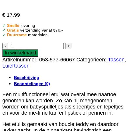
€
17,99
✓
Snelle
levering
✓
Gratis
verzending vanaf €70,-
✓
Duurzame
materialen
Jollein
Etui
In winkelmand
Boucle
Artikelnummer:
053-577-66067
Categorieën:
Tassen
,
-
Luiertassen
Biscuit
aantal
Beschrijving
Beoordelingen (0)
Een multifunctioneel etui wat overal mee naartoe
genomen kan worden. Zo kan hij meegenomen
worden om babyspulletjes als speentjes en lepeltjes
en voor de me-time kan er lipstick of pennen in.
Het etui is gemaakt van boucle teddy en daardoor
lekker zacht. In de binnenkant bevindt zich een