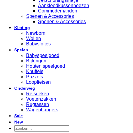
Verschoningsmatje
Aankleedkussenhoezen
Commodemanden
Spenen & Accessories
Spenen & Accessories
Kleding
Newborn
Wollen
Babyslofjes
Spelen
Babyspeelgoed
Bijtringen
Houten speelgoed
Knuffels
Puzzels
Loopfietsen
Onderweg
Reisdeken
Voetenzakken
Rugtassen
Wagenhangers
Sale
New
Zoeken