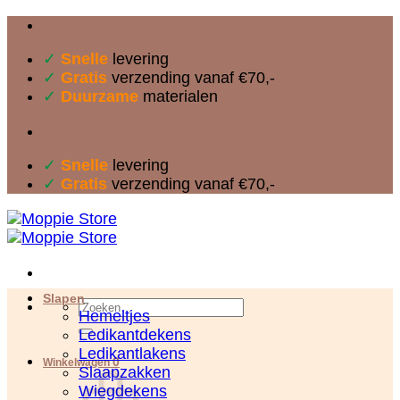
Ga
naar
✓
Snelle
levering
inhoud
✓
Gratis
verzending vanaf €70,-
✓
Duurzame
materialen
✓
Snelle
levering
✓
Gratis
verzending vanaf €70,-
Slapen
Zoeken
Hemeltjes
naar:
Ledikantdekens
Ledikantlakens
0
Winkelwagen
Slaapzakken
Wiegdekens