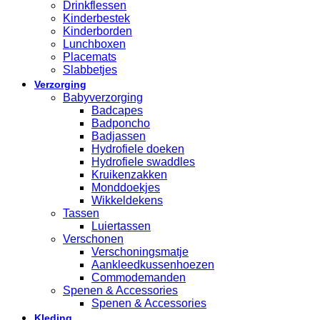
Drinkflessen
Kinderbestek
Kinderborden
Lunchboxen
Placemats
Slabbetjes
Verzorging
Babyverzorging
Badcapes
Badponcho
Badjassen
Hydrofiele doeken
Hydrofiele swaddles
Kruikenzakken
Monddoekjes
Wikkeldekens
Tassen
Luiertassen
Verschonen
Verschoningsmatje
Aankleedkussenhoezen
Commodemanden
Spenen & Accessories
Spenen & Accessories
Kleding