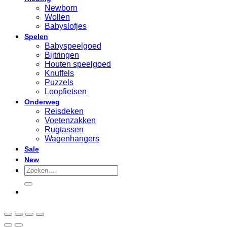
Newborn
Wollen
Babyslofjes
Spelen
Babyspeelgoed
Bijtringen
Houten speelgoed
Knuffels
Puzzels
Loopfietsen
Onderweg
Reisdeken
Voetenzakken
Rugtassen
Wagenhangers
Sale
New
Zoeken
naar: