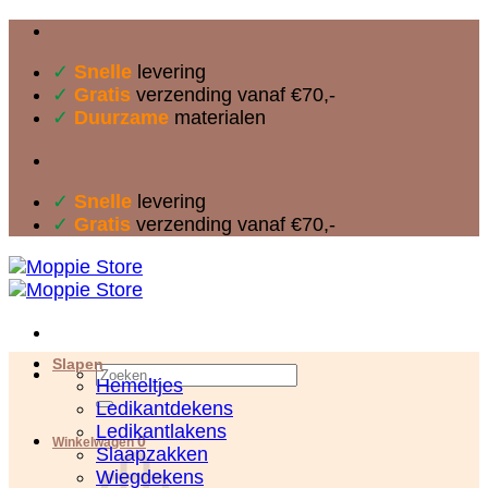
Ga
naar
✓
Snelle
levering
inhoud
✓
Gratis
verzending vanaf €70,-
✓
Duurzame
materialen
✓
Snelle
levering
✓
Gratis
verzending vanaf €70,-
Slapen
Zoeken
Hemeltjes
naar:
Ledikantdekens
Ledikantlakens
0
Winkelwagen
Slaapzakken
Wiegdekens