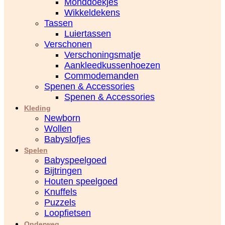
Monddoekjes
Wikkeldekens
Tassen
Luiertassen
Verschonen
Verschoningsmatje
Aankleedkussenhoezen
Commodemanden
Spenen & Accessories
Spenen & Accessories
Kleding
Newborn
Wollen
Babyslofjes
Spelen
Babyspeelgoed
Bijtringen
Houten speelgoed
Knuffels
Puzzels
Loopfietsen
Onderweg