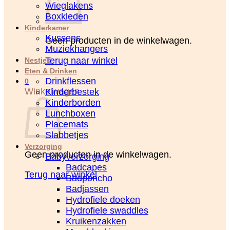
Wieglakens
Boxkleden
Kinderkamer
Kussens
Geen producten in de winkelwagen.
Muziekhangers
Terug naar winkel
Nestjes
Eten & Drinken
Drinkflessen
0
Winkelwagen
Kinderbestek
Kinderborden
Lunchboxen
Placemats
Slabbetjes
Verzorging
Geen producten in de winkelwagen.
Babyverzorging
Badcapes
Terug naar winkel
Badponcho
Badjassen
Hydrofiele doeken
Hydrofiele swaddles
Kruikenzakken