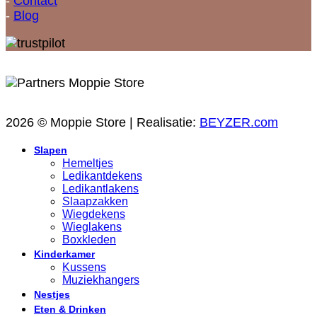
-
Contact
-
Blog
2026 © Moppie Store | Realisatie:
BEYZER.com
Slapen
Hemeltjes
Ledikantdekens
Ledikantlakens
Slaapzakken
Wiegdekens
Wieglakens
Boxkleden
Kinderkamer
Kussens
Muziekhangers
Nestjes
Eten & Drinken