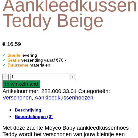
Aankleedkusse
Teddy Beige
€
16,59
✓
Snelle
levering
✓
Gratis
verzending vanaf €70,-
✓
Duurzame
materialen
Meyco
|
In winkelmand
Aankleedkussenhoes
Artikelnummer:
222.000.33.01
Categorieën:
Teddy
Verschonen
,
Aankleedkussenhoezen
Beige
aantal
Beschrijving
Beoordelingen (0)
Met deze zachte Meyco Baby aankleedkussenhoes
Teddy wordt het verschonen van jouw kleintje een