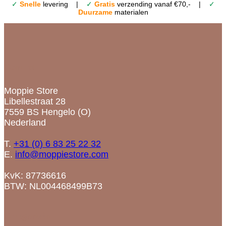
✓
Snelle
levering |
✓
Gratis
verzending vanaf €70,- |
✓
Duurzame
materialen
Contact
Moppie Store
Libellestraat 28
7559 BS Hengelo (O)
Nederland
T.
+31 (0) 6 83 25 22 32
E.
info@moppiestore.com
KvK: 87736616
BTW: NL004468499B73
Categorieën