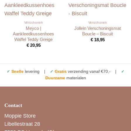
Verschonen
Verschonen
Meyco |
Jollein Verschoningsmat
Aankleedkussenhoes
Boucle – Biscuit
Waffel Teddy Greige
€
18,95
€
20,95
✓
Snelle
levering |
✓
Gratis
verzending vanaf €70,- |
✓
Duurzame
materialen
Contact
Moppie Store
Libellestraat 28