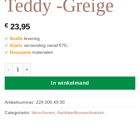
Teddy -Greige
€
23,95
✓
Snelle
levering
✓
Gratis
verzending vanaf €70,-
✓
Duurzame
materialen
Meyco | Relaxhoes voor Voedingskussen Teddy -Greige a
In winkelmand
Artikelnummer:
228.000.49.00
Categorieën:
Verschonen
,
Aankleedkussenhoezen