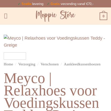
Ga
✓
Snelle
levering
✓
Gratis
verzending vanaf €70,-
naar
0
inhoud
Home
/
Verzorging
/
Verschonen
/
Aankleedkussenhoezen
Meyco |
Relaxhoes voor
Voedingskussen