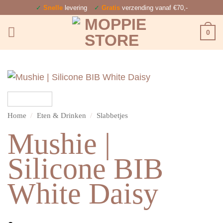
Ga
✓
Snelle
levering
✓
Gratis
verzending vanaf €70,-
naar
0
inhoud
Home
/
Eten & Drinken
/
Slabbetjes
Mushie |
Silicone BIB
White Daisy