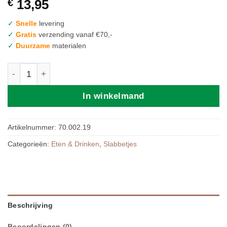
€
13,95
✓
Snelle
levering
✓
Gratis
verzending vanaf €70,-
✓
Duurzame
materialen
Mushie | Silicone BIB White Daisy aantal
In winkelmand
Artikelnummer:
70.002.19
Categorieën:
Eten & Drinken
,
Slabbetjes
Beschrijving
Beoordelingen (0)