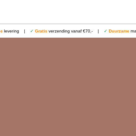
le
levering |
✓
Gratis
verzending vanaf €70,- |
✓
Duurzame
mat