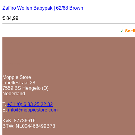
Zaffiro Wollen Babypak | 62/68 Brown
€
84,99
✓
Snel
Contact
Moppie Store
Libellestraat 28
7559 BS Hengelo (O)
Nederland
T.
+31 (0) 6 83 25 22 32
E.
info@moppiestore.com
KvK: 87736616
BTW: NL004468499B73