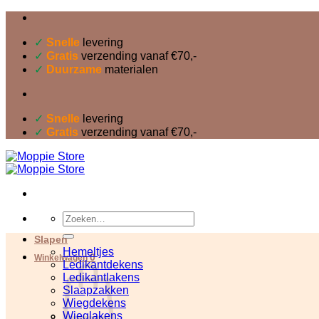
Ga
naar
inhoud
✓
Snelle
levering
✓
Gratis
verzending vanaf €70,-
✓
Duurzame
materialen
✓
Snelle
levering
✓
Gratis
verzending vanaf €70,-
Zoeken
naar:
Slapen
Hemeltjes
0
Winkelwagen
Ledikantdekens
Ledikantlakens
Slaapzakken
Wiegdekens
Wieglakens