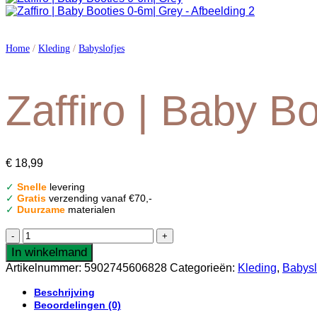
Home
/
Kleding
/
Babyslofjes
Zaffiro | Baby B
€
18,99
✓
Snelle
levering
✓
Gratis
verzending vanaf €70,-
✓
Duurzame
materialen
Zaffiro
|
In winkelmand
Baby
Artikelnummer:
5902745606828
Categorieën:
Kleding
,
Babysl
Booties
0-
Beschrijving
6m|
Beoordelingen (0)
Grey