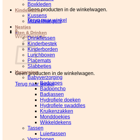
Boxkleden
Geen producten in de winkelwagen.
Kinderkamer
Kussens
Terug naar winkel
Muziekhangers
Nestjes
0
Eten & Drinken
Winkelwagen
Drinkflessen
Kinderbestek
Kinderborden
Lunchboxen
Placemats
Slabbetjes
Verzorging
Geen producten in de winkelwagen.
Babyverzorging
Badcapes
Terug naar winkel
Badponcho
Badjassen
Hydrofiele doeken
Hydrofiele swaddles
Kruikenzakken
Monddoekjes
Wikkeldekens
Tassen
Luiertassen
Verschonen