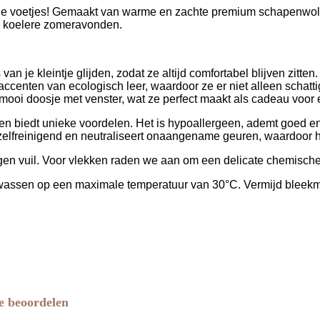
ine voetjes! Gemaakt van warme en zachte premium schapenwol, b
oor koelere zomeravonden.
an je kleintje glijden, zodat ze altijd comfortabel blijven zitten.
 accenten van ecologisch leer, waardoor ze er niet alleen schatti
 mooi doosje met venster, wat ze perfect maakt als cadeau voo
en biedt unieke voordelen. Het is hypoallergeen, ademt goed e
zelfreinigend en neutraliseert onaangename geuren, waardoor 
en vuil. Voor vlekken raden we aan om een delicate chemische 
assen op een maximale temperatuur van 30°C. Vermijd bleekmid
e beoordelen