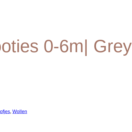
ooties 0-6m| Grey
ofjes
,
Wollen