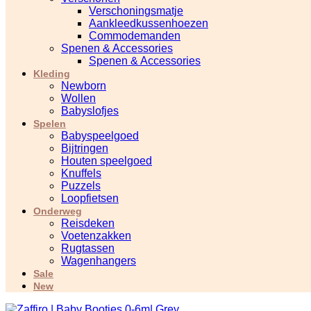
Verschoningsmatje
Aankleedkussenhoezen
Commodemanden
Spenen & Accessories
Spenen & Accessories
Kleding
Newborn
Wollen
Babyslofjes
Spelen
Babyspeelgoed
Bijtringen
Houten speelgoed
Knuffels
Puzzels
Loopfietsen
Onderweg
Reisdeken
Voetenzakken
Rugtassen
Wagenhangers
Sale
New