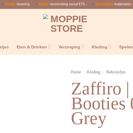
✓
Snelle
levering
✓
Gratis
verzending vanaf €70,-
✓
Duurzame
materialen
stjes
Eten & Drinken
Verzorging
Kleding
Spele
Home
/
Kleding
/
Babyslofjes
Zaffiro 
Booties 
Grey