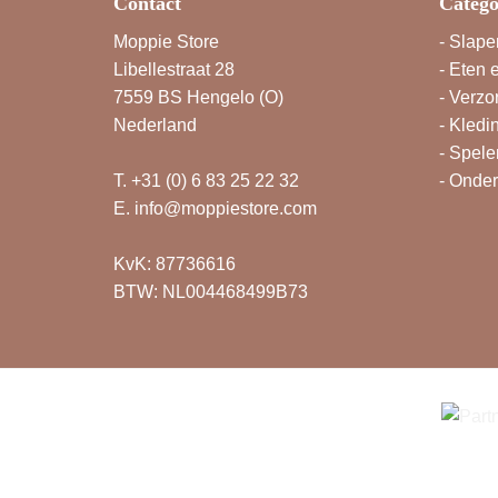
Contact
Catego
Moppie Store
-
Slape
Libellestraat 28
-
Eten 
7559 BS Hengelo (O)
-
Verzo
Nederland
-
Kledi
-
Spele
T.
+31 (0) 6 83 25 22 32
-
Onde
E.
info@moppiestore.com
KvK: 87736616
BTW: NL004468499B73