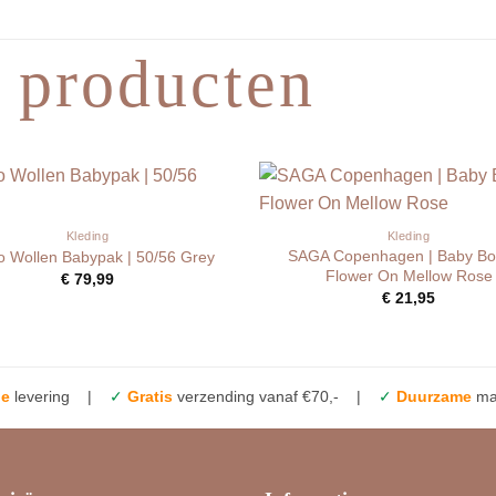
 producten
Kleding
Kleding
SAGA Copenhagen | Baby Bo
ro Wollen Babypak | 50/56 Grey
Flower On Mellow Rose
€
79,99
€
21,95
le
levering |
✓
Gratis
verzending vanaf €70,- |
✓
Duurzame
mat