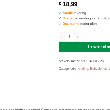
18,99
€
✓
Snelle
levering
✓
Gratis
verzending vanaf €70,-
✓
Duurzame
materialen
Zaffiro | Baby Booties 0-6m| G
In winkel
Artikelnummer:
5902745606828
Categorieën:
Kleding
,
Babyslofjes
,