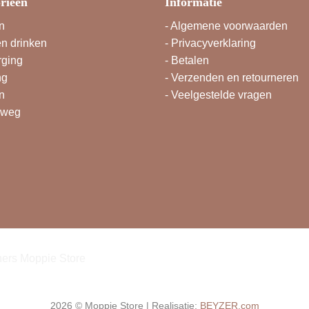
rieën
Informatie
n
-
Algemene voorwaarden
en drinken
-
Privacyverklaring
rging
-
Betalen
ng
-
Verzenden en retourneren
n
-
Veelgestelde vragen
rweg
2026 © Moppie Store | Realisatie:
BEYZER.com