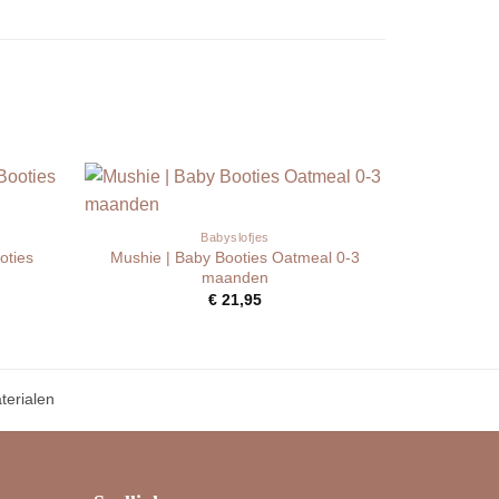
Babyslofjes
oties
Mushie | Baby Booties Oatmeal 0-3
maanden
€
21,95
erialen