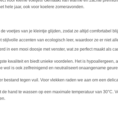
fect voor kleine voetjes! Gemaakt van warme en zachte premium 
 het hele jaar, ook voor koelere zomeravonden.
e voetjes van je kleintje glijden, zodat ze altijd comfortabel blij
 stijlvolle accenten van ecologisch leer, waardoor ze er niet alle
erd in een mooi doosje met venster, wat ze perfect maakt als 
te kwaliteit en biedt unieke voordelen. Het is hypoallergeen,
e wol is ook zelfreinigend en neutraliseert onaangename geure
r bestand tegen vuil. Voor vlekken raden we aan om een delica
 de hand te wassen op een maximale temperatuur van 30°C. Verm
en.