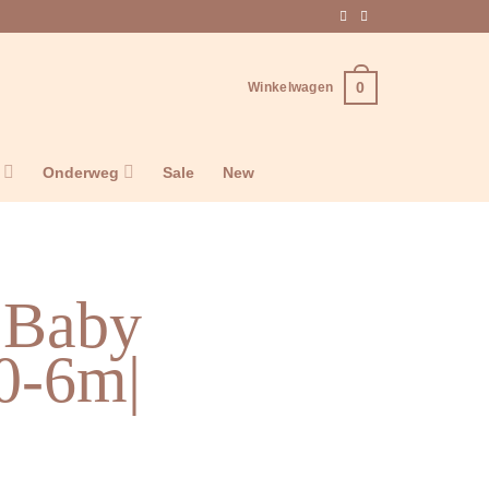
0
Winkelwagen
n
Onderweg
Sale
New
| Baby
0-6m|