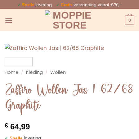
Ga
✓
levering
✓
verzending vanaf €70,-
Snelle
Gratis
naar
0
inhoud
Home
/
Kleding
/
Wollen
Zaffiro Wollen Jas | 62/68
Graphite
€
64,99
✓
levering
Snelle