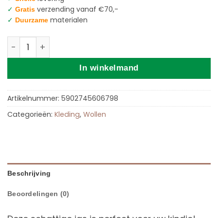
✓
verzending vanaf €70,-
Gratis
✓
materialen
Duurzame
Zaffiro Wollen Jas | 62/68 Graphite aantal
In winkelmand
Artikelnummer:
5902745606798
Categorieën:
Kleding
,
Wollen
Beschrijving
Beoordelingen (0)