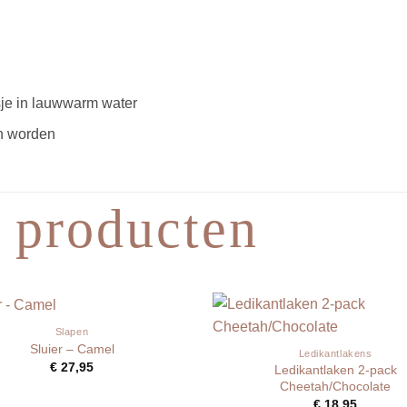
je in lauwwarm water
en worden
 producten
Slapen
Sluier – Camel
Ledikantlakens
€
27,95
Ledikantlaken 2-pack
Cheetah/Chocolate
€
18,95