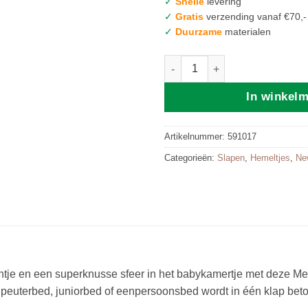
✓
Snelle
levering
✓
Gratis
verzending vanaf €70,-
✓
Duurzame
materialen
Klamboe Uni - Taupe aantal
In winkel
Artikelnummer:
591017
Categorieën:
Slapen
,
Hemeltjes
,
Ne
intje en een superknusse sfeer in het babykamertje met deze M
en peuterbed, juniorbed of eenpersoonsbed wordt in één klap be