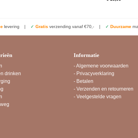
le
levering |
✓
Gratis
verzending vanaf €70,- |
✓
Duurzame
mat
rieën
Informatie
n
-
Algemene voorwaarden
en drinken
-
Privacyverklaring
rging
-
Betalen
ng
-
Verzenden en retourneren
n
-
Veelgestelde vragen
rweg