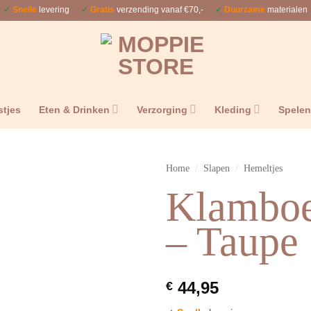
✓
Snelle
levering
✓
Gratis
verzending vanaf €70,-
✓
Duurzame
materialen
stjes
Eten & Drinken
Verzorging
Kleding
Spele
Home
/
Slapen
/
Hemeltjes
Klamboe
– Taupe
44,95
€