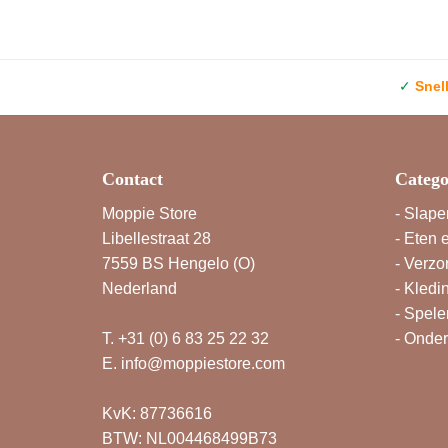
✓
Snel
Contact
Catego
Moppie Store
-
Slape
Libellestraat 28
-
Eten 
7559 BS Hengelo (O)
-
Verzo
Nederland
-
Kledi
-
Spele
T.
+31 (0) 6 83 25 22 32
-
Onde
E.
info@moppiestore.com
KvK: 87736616
BTW: NL004468499B73