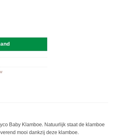
mand
w
eyco Baby Klamboe. Natuurlijk staat de klamboe
toverend mooi dankzij deze klamboe.