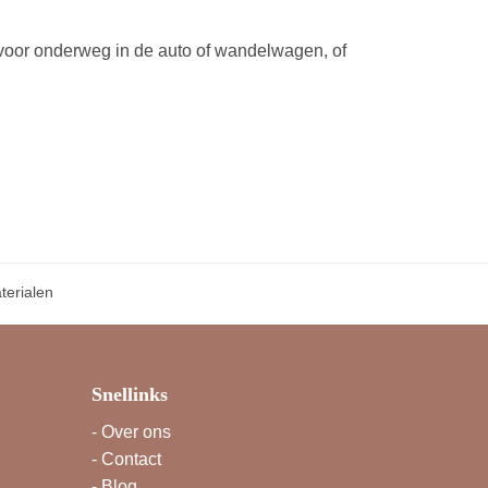
 voor onderweg in de auto of wandelwagen, of
erialen
Snellinks
-
Over ons
-
Contact
-
Blog