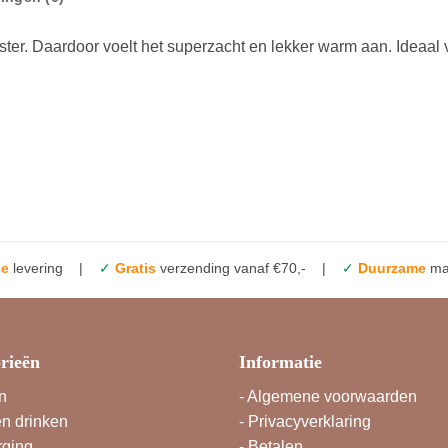
ter. Daardoor voelt het superzacht en lekker warm aan. Ideaal
le
levering |
✓
Gratis
verzending vanaf €70,- |
✓
Duurzame
mat
rieën
Informatie
n
-
Algemene voorwaarden
en drinken
-
Privacyverklaring
rging
-
Betalen