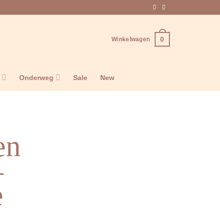
0
Winkelwagen
n
Onderweg
Sale
New
en
–
e