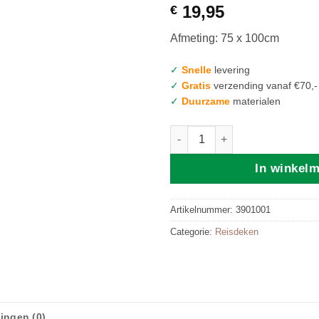
19,95
€
Afmeting: 75 x 100cm
✓
Snelle
levering
✓
Gratis
verzending vanaf €70,-
✓
Duurzame
materialen
Reisdeken Bouclé - Offwhite a
In winkel
Artikelnummer:
3901001
Categorie:
Reisdeken
ingen (0)