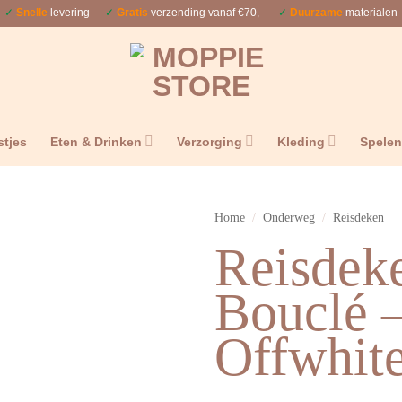
✓
Snelle
levering
✓
Gratis
verzending vanaf €70,-
✓
Duurzame
materialen
stjes
Eten & Drinken
Verzorging
Kleding
Spele
Home
/
Onderweg
/
Reisdeken
Reisdek
Bouclé 
Offwhit