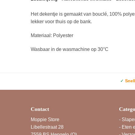
Het dekentje is gemaakt van bouclé, 100% polyes
lekker voor thuis op de bank.
Materiaal: Polyester
Wasbaar in de wasmachine op 30°C
✓
Snel
Contact
Catego
Moppie Store
-
Slape
Libellestraat 28
-
Eten 
7559 BS Hengelo (O)
-
Verzo