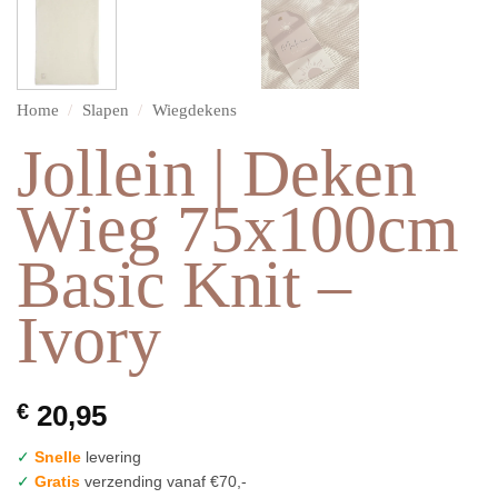
Home
/
Slapen
/
Wiegdekens
Jollein | Deken
Wieg 75x100cm
Basic Knit –
Ivory
€
20,95
✓
Snelle
levering
✓
Gratis
verzending vanaf €70,-