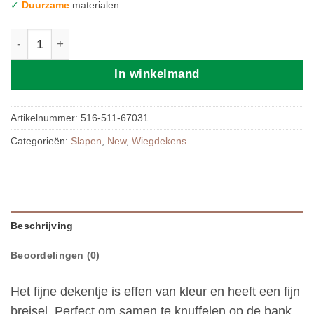
✓
Duurzame
materialen
Jollein | Deken Wieg 75x100cm Basic Knit - Ivory aantal
In winkelmand
Artikelnummer:
516-511-67031
Categorieën:
Slapen
,
New
,
Wiegdekens
Beschrijving
Beoordelingen (0)
Het fijne dekentje is effen van kleur en heeft een fijn
breisel. Perfect om samen te knuffelen op de bank