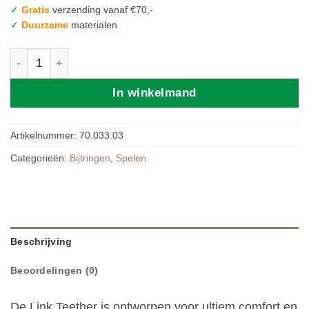
✓
Gratis
verzending vanaf €70,-
✓
Duurzame
materialen
Mushie | Bijtring Dried Thyme aantal
In winkelmand
Artikelnummer:
70.033.03
Categorieën:
Bijtringen
,
Spelen
Beschrijving
Beoordelingen (0)
De Link Teether is ontworpen voor ultiem comfort en