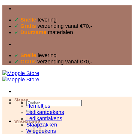
Ga
naar
✓
Snelle
levering
inhoud
✓
Gratis
verzending vanaf €70,-
✓
Duurzame
materialen
✓
Snelle
levering
✓
Gratis
verzending vanaf €70,-
Slapen
Zoeken
Hemeltjes
naar:
Ledikantdekens
Ledikantlakens
0
Winkelwagen
Slaapzakken
Wiegdekens