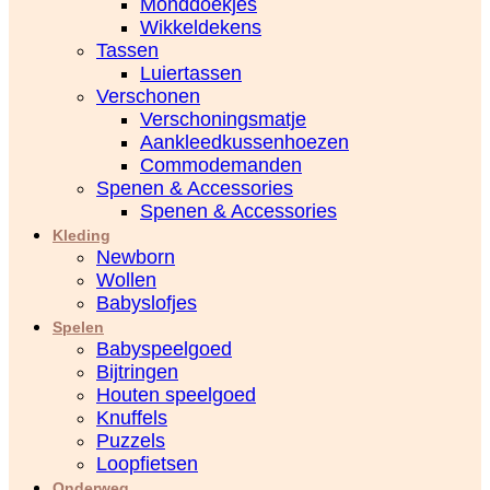
Monddoekjes
Wikkeldekens
Tassen
Luiertassen
Verschonen
Verschoningsmatje
Aankleedkussenhoezen
Commodemanden
Spenen & Accessories
Spenen & Accessories
Kleding
Newborn
Wollen
Babyslofjes
Spelen
Babyspeelgoed
Bijtringen
Houten speelgoed
Knuffels
Puzzels
Loopfietsen
Onderweg