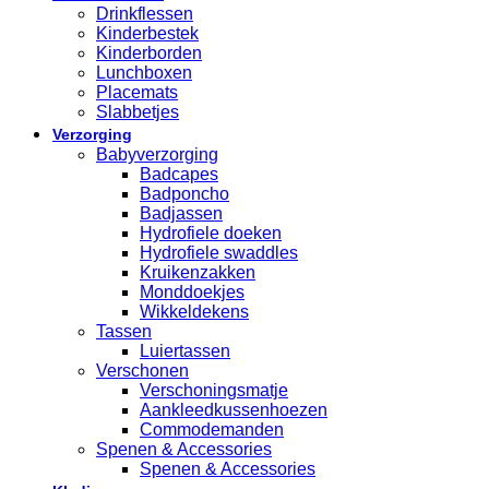
Drinkflessen
Kinderbestek
Kinderborden
Lunchboxen
Placemats
Slabbetjes
Verzorging
Babyverzorging
Badcapes
Badponcho
Badjassen
Hydrofiele doeken
Hydrofiele swaddles
Kruikenzakken
Monddoekjes
Wikkeldekens
Tassen
Luiertassen
Verschonen
Verschoningsmatje
Aankleedkussenhoezen
Commodemanden
Spenen & Accessories
Spenen & Accessories