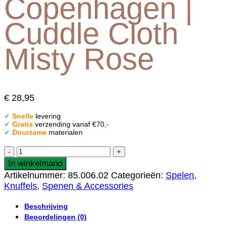
Copenhagen |
Cuddle Cloth
Misty Rose
€
28,95
✓
Snelle
levering
✓
Gratis
verzending vanaf €70,-
✓
Duurzame
materialen
SAGA
Copenhagen
In winkelmand
|
Artikelnummer:
85.006.02
Categorieën:
Spelen
,
Cuddle
Knuffels
,
Spenen & Accessories
Cloth
Misty
Beschrijving
Rose
Beoordelingen (0)
aantal