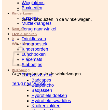
Wieglakens
Boxkleden
Kinderkamer
Kussens
Geen producten in de winkelwagen.
Muziekhangers
Terug naar winkel
Nestjes
Eten & Drinken
Drinkflessen
0
Winkelwagen
Kinderbestek
Kinderborden
Lunchboxen
Placemats
Slabbetjes
Verzorging
Geen producten in de winkelwagen.
Babyverzorging
Badcapes
Terug naar winkel
Badponcho
Badjassen
Hydrofiele doeken
Hydrofiele swaddles
Kruikenzakken