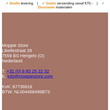
✓
Snelle
levering |
✓
Gratis
verzending vanaf €70,- |
✓
Duurzame
materialen
Contact
Moppie Store
Libellestraat 28
7559 BS Hengelo (O)
Nederland
T.
+31 (0) 6 83 25 22 32
E.
info@moppiestore.com
KvK: 87736616
BTW: NL004468499B73
Categorieën