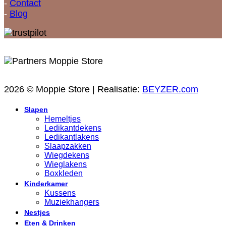
-
Contact
-
Blog
2026 © Moppie Store | Realisatie:
BEYZER.com
Slapen
Hemeltjes
Ledikantdekens
Ledikantlakens
Slaapzakken
Wiegdekens
Wieglakens
Boxkleden
Kinderkamer
Kussens
Muziekhangers
Nestjes
Eten & Drinken