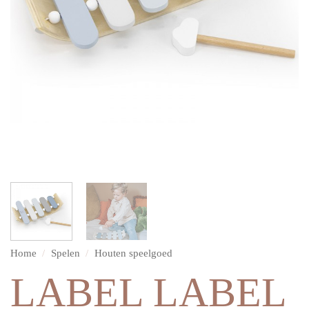
Home
/
Spelen
/
Houten speelgoed
LABEL LABEL