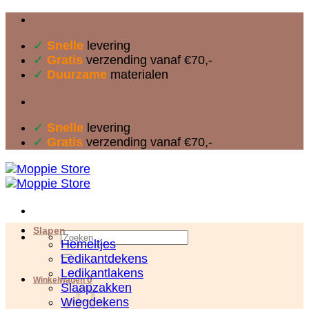
Ga
naar
✓
Snelle
levering
inhoud
✓
Gratis
verzending vanaf €70,-
✓
Duurzame
materialen
✓
Snelle
levering
✓
Gratis
verzending vanaf €70,-
Slapen
Zoeken
Hemeltjes
naar:
Ledikantdekens
Ledikantlakens
0
Winkelwagen
Slaapzakken
Wiegdekens