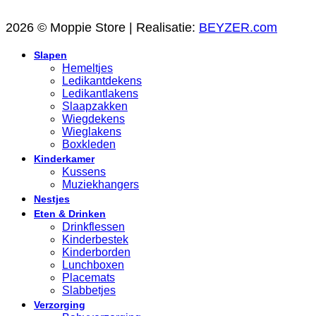
2026 © Moppie Store | Realisatie:
BEYZER.com
Slapen
Hemeltjes
Ledikantdekens
Ledikantlakens
Slaapzakken
Wiegdekens
Wieglakens
Boxkleden
Kinderkamer
Kussens
Muziekhangers
Nestjes
Eten & Drinken
Drinkflessen
Kinderbestek
Kinderborden
Lunchboxen
Placemats
Slabbetjes
Verzorging