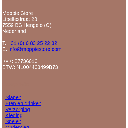
Moppie Store
Libellestraat 28
7559 BS Hengelo (O)
Nederland
T.
+31 (0) 6 83 25 22 32
E.
info@moppiestore.com
KvK: 87736616
BTW: NL004468499B73
Categorieën
-
Slapen
-
Eten en drinken
-
Verzorging
-
Kleding
-
Spelen
-
Onderweg