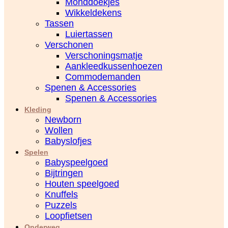
Monddoekjes
Wikkeldekens
Tassen
Luiertassen
Verschonen
Verschoningsmatje
Aankleedkussenhoezen
Commodemanden
Spenen & Accessories
Spenen & Accessories
Kleding
Newborn
Wollen
Babyslofjes
Spelen
Babyspeelgoed
Bijtringen
Houten speelgoed
Knuffels
Puzzels
Loopfietsen
Onderweg