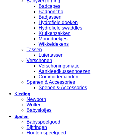
Babyverzorging
Badcapes
Badponcho
Badjassen
Hydrofiele doeken
Hydrofiele swaddles
Kruikenzakken
Monddoekjes
Wikkeldekens
Tassen
Luiertassen
Verschonen
Verschoningsmatje
Aankleedkussenhoezen
Commodemanden
Spenen & Accessories
Spenen & Accessories
Kleding
Newborn
Wollen
Babyslofjes
Spelen
Babyspeelgoed
Bijtringen
Houten speelgoed