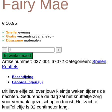
Fairy Mae
€
16,95
✓
Snelle
levering
✓
Gratis
verzending vanaf €70,-
✓
Duurzame
materialen
Jollein
Knuffel
In winkelmand
Fairy
Artikelnummer:
037-001-67072
Categorieën:
Spelen
,
Mae
Knuffels
aantal
Beschrijving
Beoordelingen (0)
Dit lieve elfje zal over jouw kleintje waken tijdens de
nachten. Gedurende de dag zal het knuffeltje zorg
voor vermaak, gezelschap en troost. Het zachte
knuffel elfje is 32 centimeter lang.