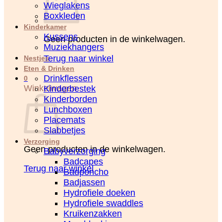
Wieglakens
Boxkleden
Kinderkamer
Kussens
Geen producten in de winkelwagen.
Muziekhangers
Terug naar winkel
Nestjes
Eten & Drinken
Drinkflessen
0
Winkelwagen
Kinderbestek
Kinderborden
Lunchboxen
Placemats
Slabbetjes
Verzorging
Geen producten in de winkelwagen.
Babyverzorging
Badcapes
Terug naar winkel
Badponcho
Badjassen
Hydrofiele doeken
Hydrofiele swaddles
Kruikenzakken