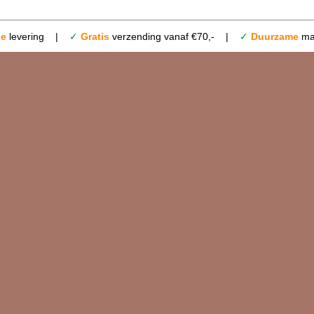
le
levering |
✓
Gratis
verzending vanaf €70,- |
✓
Duurzame
mat