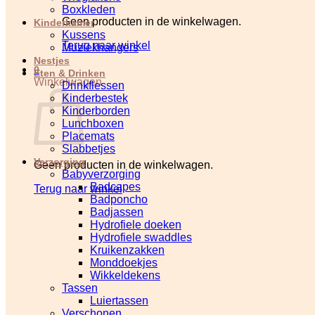
Boxkleden
Geen producten in de winkelwagen.
Kinderkamer
Kussens
Terug naar winkel
Muziekhangers
Nestjes
0
Eten & Drinken
Winkelwagen
Drinkflessen
Kinderbestek
Kinderborden
Lunchboxen
Placemats
Slabbetjes
Verzorging
Geen producten in de winkelwagen.
Babyverzorging
Badcapes
Terug naar winkel
Badponcho
Badjassen
Hydrofiele doeken
Hydrofiele swaddles
Kruikenzakken
Monddoekjes
Wikkeldekens
Tassen
Luiertassen
Verschonen