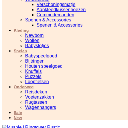
Verschoningsmatje
Aankleedkussenhoezen
Commodemanden
Spenen & Accessories
Spenen & Accessories
Kleding
Newborn
Wollen
Babyslofjes
Spelen
Babyspeelgoed
Bijtringen
Houten speelgoed
Knuffels
Puzzels
Loopfietsen
Onderweg
Reisdeken
Voetenzakken
Rugtassen
Wagenhangers
Sale
New