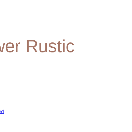
wer Rustic
ed