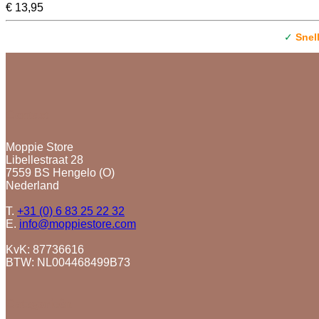
€
13,95
✓
Snel
Contact
Moppie Store
Libellestraat 28
7559 BS Hengelo (O)
Nederland
T.
+31 (0) 6 83 25 22 32
E.
info@moppiestore.com
KvK: 87736616
BTW: NL004468499B73
Categorieën