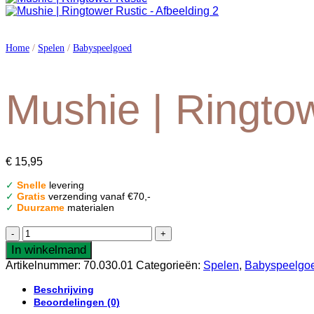
Home
/
Spelen
/
Babyspeelgoed
Mushie | Ringto
€
15,95
✓
Snelle
levering
✓
Gratis
verzending vanaf €70,-
✓
Duurzame
materialen
Mushie
|
In winkelmand
Ringtower
Artikelnummer:
70.030.01
Categorieën:
Spelen
,
Babyspeelgo
Rustic
aantal
Beschrijving
Beoordelingen (0)