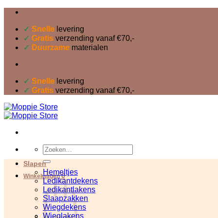
Ga
naar
inhoud
✓
Snelle
levering
✓
Gratis
verzending vanaf €70,-
✓
Duurzame
materialen
✓
Snelle
levering
✓
Gratis
verzending vanaf €70,-
Zoeken
naar:
Slapen
Hemeltjes
0
Winkelwagen
Ledikantdekens
Ledikantlakens
Slaapzakken
Wiegdekens
Wieglakens