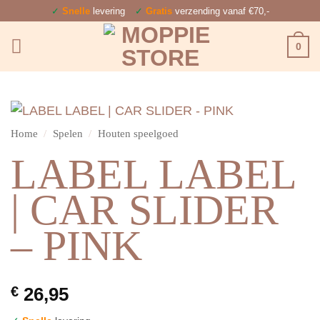
Ga
✓
Snelle
levering
✓
Gratis
verzending vanaf €70,-
naar
0
inhoud
Home
/
Spelen
/
Houten speelgoed
LABEL LABEL
| CAR SLIDER
– PINK
€
26,95