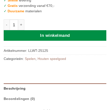
✓
Snelle
levering
✓
Gratis
verzending vanaf €70,-
✓
Duurzame
materialen
LABEL LABEL | CAR SLIDER - PINK aantal
In winkelmand
Artikelnummer:
LLWT-25125
Categorieën:
Spelen
,
Houten speelgoed
Beschrijving
Beoordelingen (0)