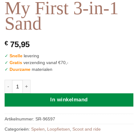
My First 3-in-1
Sand
€
75,95
✓
Snelle
levering
✓
Gratis
verzending vanaf €70,-
✓
Duurzame
materialen
Scoot & Ride My First 3-in-1 Sand aantal
In winkelmand
Artikelnummer:
SR-96597
Categorieën:
Spelen
,
Loopfietsen
,
Scoot and ride