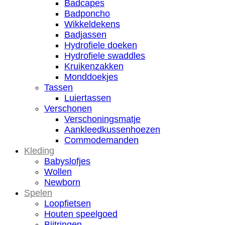
Badcapes
Badponcho
Wikkeldekens
Badjassen
Hydrofiele doeken
Hydrofiele swaddles
Kruikenzakken
Monddoekjes
Tassen
Luiertassen
Verschonen
Verschoningsmatje
Aankleedkussenhoezen
Commodemanden
Kleding
Babyslofjes
Wollen
Newborn
Spelen
Loopfietsen
Houten speelgoed
Bijtringen