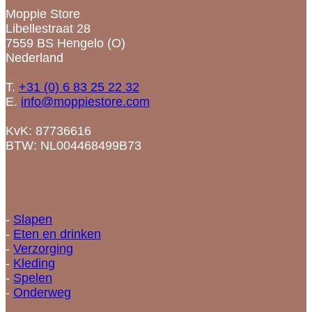
Moppie Store
Libellestraat 28
7559 BS Hengelo (O)
Nederland
T.
+31 (0) 6 83 25 22 32
E.
info@moppiestore.com
KvK: 87736616
BTW: NL004468499B73
Categorieën
-
Slapen
-
Eten en drinken
-
Verzorging
-
Kleding
-
Spelen
-
Onderweg