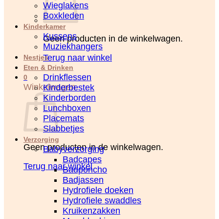
Wieglakens
Boxkleden
Kinderkamer
Kussens
Geen producten in de winkelwagen.
Muziekhangers
Terug naar winkel
Nestjes
Eten & Drinken
Drinkflessen
0
Winkelwagen
Kinderbestek
Kinderborden
Lunchboxen
Placemats
Slabbetjes
Verzorging
Geen producten in de winkelwagen.
Babyverzorging
Badcapes
Terug naar winkel
Badponcho
Badjassen
Hydrofiele doeken
Hydrofiele swaddles
Kruikenzakken