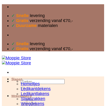
Ga
naar
✓
Snelle
levering
inhoud
✓
Gratis
verzending vanaf €70,-
✓
Duurzame
materialen
✓
Snelle
levering
✓
Gratis
verzending vanaf €70,-
Slapen
Zoeken
Hemeltjes
naar:
Ledikantdekens
Ledikantlakens
0
Winkelwagen
Slaapzakken
Wiegdekens