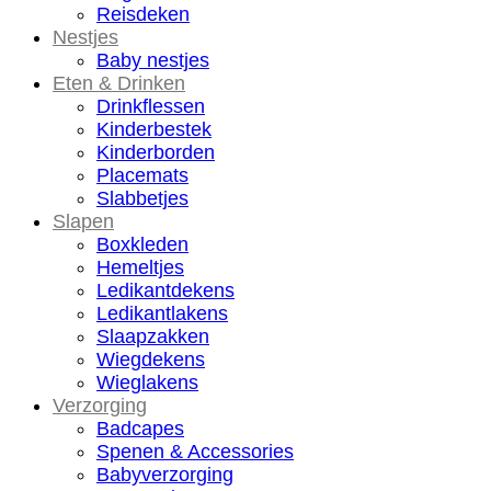
Reisdeken
Nestjes
Baby nestjes
Eten & Drinken
Drinkflessen
Kinderbestek
Kinderborden
Placemats
Slabbetjes
Slapen
Boxkleden
Hemeltjes
Ledikantdekens
Ledikantlakens
Slaapzakken
Wiegdekens
Wieglakens
Verzorging
Badcapes
Spenen & Accessories
Babyverzorging