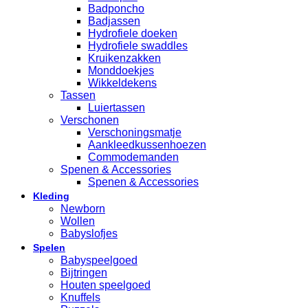
Badponcho
Badjassen
Hydrofiele doeken
Hydrofiele swaddles
Kruikenzakken
Monddoekjes
Wikkeldekens
Tassen
Luiertassen
Verschonen
Verschoningsmatje
Aankleedkussenhoezen
Commodemanden
Spenen & Accessories
Spenen & Accessories
Kleding
Newborn
Wollen
Babyslofjes
Spelen
Babyspeelgoed
Bijtringen
Houten speelgoed
Knuffels