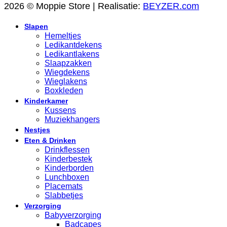
2026 © Moppie Store | Realisatie:
BEYZER.com
Slapen
Hemeltjes
Ledikantdekens
Ledikantlakens
Slaapzakken
Wiegdekens
Wieglakens
Boxkleden
Kinderkamer
Kussens
Muziekhangers
Nestjes
Eten & Drinken
Drinkflessen
Kinderbestek
Kinderborden
Lunchboxen
Placemats
Slabbetjes
Verzorging
Babyverzorging
Badcapes