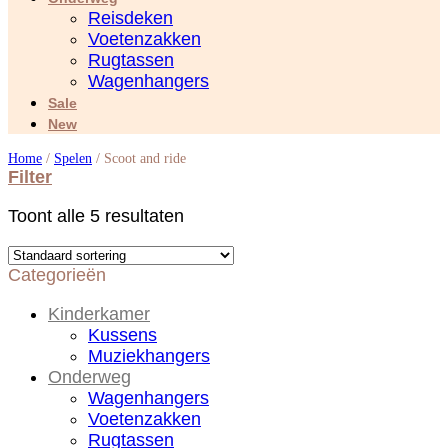
Reisdeken
Voetenzakken
Rugtassen
Wagenhangers
Sale
New
Home
/
Spelen
/
Scoot and ride
Filter
Toont alle 5 resultaten
Categorieën
Kinderkamer
Kussens
Muziekhangers
Onderweg
Wagenhangers
Voetenzakken
Rugtassen