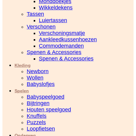
Monddoekjes
Wikkeldekens
Tassen
Luiertassen
Verschonen
Verschoningsmatje
Aankleedkussenhoezen
Commodemanden
Spenen & Accessories
Spenen & Accessories
Kleding
Newborn
Wollen
Babyslofjes
Spelen
Babyspeelgoed
Bijtringen
Houten speelgoed
Knuffels
Puzzels
Loopfietsen
Onderweg