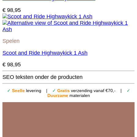
€
98,95
Spelen
Scoot and Ride Highwaykick 1 Ash
€
98,95
SEO teksten onder de producten
✓
Snelle
levering |
✓
Gratis
verzending vanaf €70,- |
✓
Duurzame
materialen
Contact